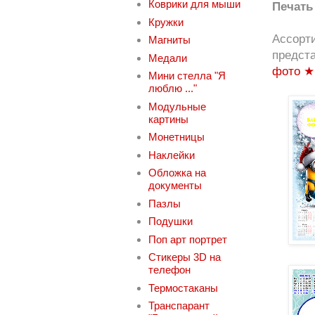
Коврики для мыши
Печать 
Кружки
Ассорт
Магниты
предст
Медали
фото ★ 
Мини стелла "Я
люблю ..."
Модульные
картины
Монетницы
Наклейки
Обложка на
документы
Пазлы
Подушки
Поп арт портрет
Стикеры 3D на
телефон
Термостаканы
Транспарант