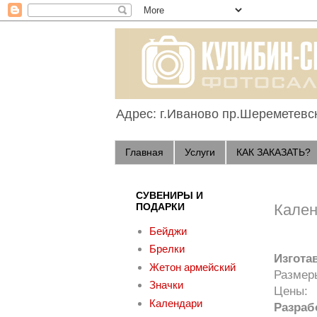
Адрес: г.Иваново пр.Шереметевс
Главная
Услуги
КАК ЗАКАЗАТЬ?
СУВЕНИРЫ И
ПОДАРКИ
Кале
Бейджи
Брелки
Изгота
Жетон армейский
Размеры
Значки
Цены:
Календари
Разрабо